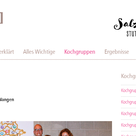
erklärt
Alles Wichtige
Kochgruppen
Ergebnisse
Kochg
Kochgru
 Wangen
Kochgru
Kochgru
Kochgru