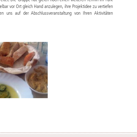
eitet. Die Gruppe hat gleich noch einen weiteren Termin im Park
lbar vor Ort gleich Hand anzulegen, ihre Projektidee zu vertiefen
en uns auf der Abschlussveranstaltung von Ihren Aktivitäten