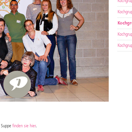
Kochgru
Kochgru
Kochgr
Kochgru
Kochgru
& Suppe
finden sie hier
.