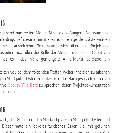
016
 Kochabend zum ersten Mal im Stadtbezirk Wangen. Dort waren sie
lerdings lief diesmal nicht alles rund: einige der Gäste wurden
 nicht ausreichend Zeit hatten, sich über ihre Projektidee
iskutiert, u.a. über die Rolle der Medien oder dem Output von
n hat es indes nicht gemangelt: Anna-Maria bereitete ein
iten vor, bei dem folgenden Treffen weiter inhaltlich zu arbeiten
erg im Stuttgarter Osten zu entwickeln. Im Nachgespräch kam man
ative
Occupy Villa Berg
zu sprechen, deren Projektdokumentation
en sollen.
016
ckach, das Gebiet um den Stöckachplatz im Stuttgarter Osten und
 Dieser hatte ein leckeres türkisches Essen u.a. mit gefüllten