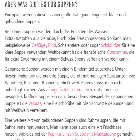
Aber was gibt es für Suppen?
Prinzipiell werden diese in zwei große Kategorie eingeteilt: klare und
gebundene Suppen.
Bei klaren Suppen werden durch das Erhitzten des Wassers
Extraktivstoffen aus Gemüse, Fisch oder Fleisch gezogen. So kann man
beispielsweise
Geflügel
,
Rind
, Schalentiere oder sogar
Schildkröte
für eine
klare Suppe verwenden. Weltbekannt ist die französische
Consommé
, die
für extra Erwärmung mit einem Schuss Sherry verfeinert werden kann.
Gebundene Suppen werden mit einem Bindemittel zubereitet. Unter
diesen finden wir die pürierte Suppe, die oft mit mehligen Substanzen wie
Kartoffeln, Reis oder Bohnen verdickt wird. Pürees muss man nicht
unbedingt kochen: Aus
ofengerösteten Tomaten
kocht man eine
besonders kräftige Suppe. Ein ganz besonderes Beispiel der gebundenen
Suppe ist die
Velouté
, eine Fleischbrühe mit Mehlschwitze gebunden und
mit Weißwein verfeinert.
Eine weitere Art von gebundenen Suppen sind Rahmsuppen, die mit
Sahne verfeinert werden. Man kann aber auch eine Art Frischkäse
nutzen, wie dies bei der
Paprika­-Linsen Suppe mit Mascarpone
gemacht