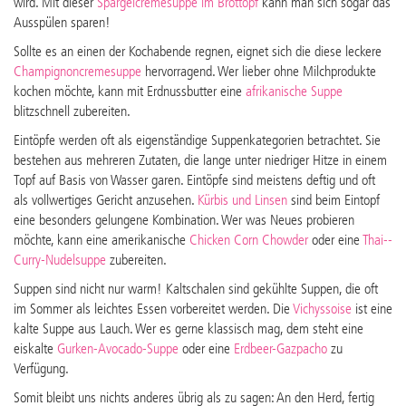
wird. Mit dieser
Spargelcremesuppe im Brottopf
kann man sich sogar das
Ausspülen sparen!
Sollte es an einen der Kochabende regnen, eignet sich die diese leckere
Champignoncremesuppe
hervorragend. Wer lieber ohne Milchprodukte
kochen möchte, kann mit Erdnussbutter eine
afrikanische Suppe
blitzschnell zubereiten.
Eintöpfe werden oft als eigenständige Suppenkategorien betrachtet. Sie
bestehen aus mehreren Zutaten, die lange unter niedriger Hitze in einem
Topf auf Basis von Wasser garen. Eintöpfe sind meistens deftig und oft
als vollwertiges Gericht anzusehen.
Kürbis und Linsen
sind beim Eintopf
eine besonders gelungene Kombination. Wer was Neues probieren
möchte, kann eine amerikanische
Chicken Corn Chowder
oder eine
Thai-­
Curry­-Nudelsuppe
zubereiten.
Suppen sind nicht nur warm! Kaltschalen sind gekühlte Suppen, die oft
im Sommer als leichtes Essen vorbereitet werden. Die
Vichyssoise
ist eine
kalte Suppe aus Lauch. Wer es gerne klassisch mag, dem steht eine
eiskalte
Gurken­-Avocado­-Suppe
oder eine
Erdbeer-Gazpacho
zu
Verfügung.
Somit bleibt uns nichts anderes übrig als zu sagen: An den Herd, fertig